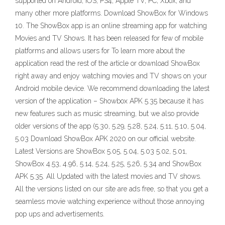
supported on Android, iOS, PS4, Apple TV, PC, Xbox, and
many other more platforms. Download ShowBox for Windows
10. The ShowBox app is an online streaming app for watching
Movies and TV Shows. It has been released for few of mobile
platforms and allows users for To learn more about the
application read the rest of the article or download ShowBox
right away and enjoy watching movies and TV shows on your
Android mobile device. We recommend downloading the latest
version of the application – Showbox APK 5.35 because it has
new features such as music streaming, but we also provide
older versions of the app (5.30, 5.29, 5.28, 5.24, 5.11, 5.10, 5.04,
5.03 Download ShowBox APK 2020 on our official website.
Latest Versions are ShowBox 5.05, 5.04, 5.03 5.02, 5.01,
ShowBox 4.53, 4.96, 5.14, 5.24, 5.25, 5.26, 5.34 and ShowBox
APK 5.35. All Updated with the latest movies and TV shows.
All the versions listed on our site are ads free, so that you get a
seamless movie watching experience without those annoying
pop ups and advertisements.