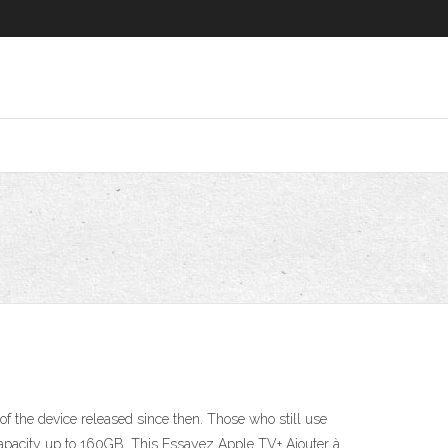
of the device released since then. Those who still use
 capacity up to 160GB. This Essayez Apple TV+ Ajouter à