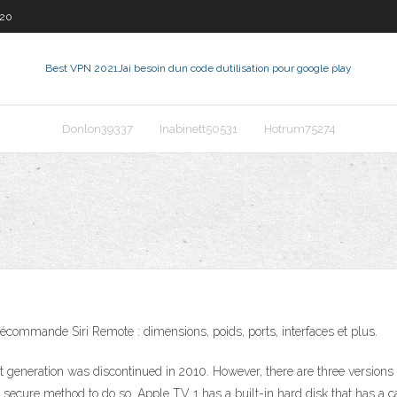
920
Best VPN 2021
Jai besoin dun code dutilisation pour google play
Donlon39337
Inabinett50531
Hotrum75274
écommande Siri Remote : dimensions, poids, ports, interfaces et plus.
st generation was discontinued in 2010. However, there are three versions 
a secure method to do so. Apple TV 1 has a built-in hard disk that has a