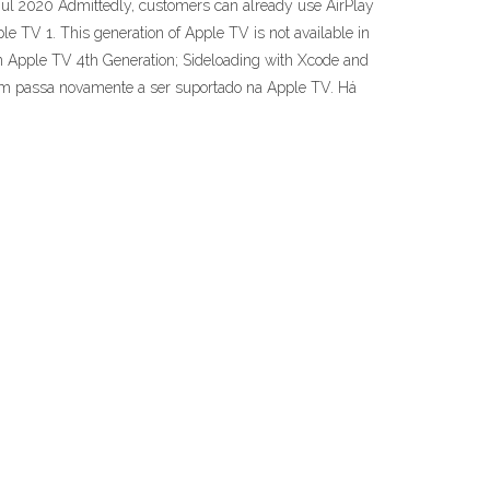
 Jul 2020 Admittedly, customers can already use AirPlay
e TV 1. This generation of Apple TV is not available in
n Apple TV 4th Generation; Sideloading with Xcode and
im passa novamente a ser suportado na Apple TV. Há