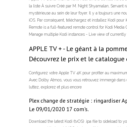
la liste À suivre Créé par M. Night Shyamalan, Servant ra
mystérieuse au sein de leur foyer. Il y a toujours une no
iOS. Par conséquent, téléchargez et installez Kodi pour
Remote is a full-featured remote control for Kodi Media C
Manage multiple Kodi instances - Live view of currently
APPLE TV + - Le géant à la pomm
Découvrez le prix et le catalogue 
Configurez votre Apple TV 4K pour profiter au maximum 
Avec Dolby Atmos, vous vous retrouvez immergé dans un 
luttez, explorez et plus encore
Plex change de stratégie : ringardiser 
Le 09/01/2020 17 com's.
Download the latest Kodi (tvOS) .ipa file to sideload to