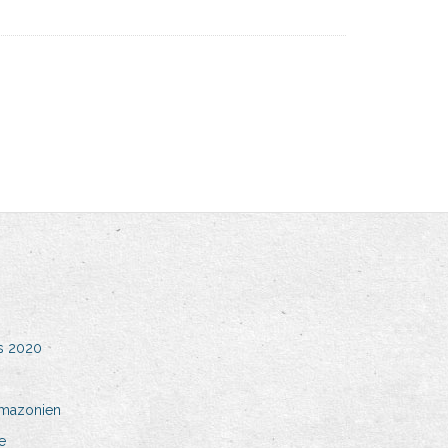
ms 2020
amazonien
e