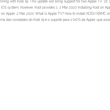
inning with Kodi 19. This update will bring support for two Apple TV 22
 iOS system, however, Kodi provides 1 2 Mar 2020 Installing Kodi on Appl
o use on Apple 2 Mar 2020 What is Apple TV? How to install KODI/XBMC o
ma das novidades do Kodi 19 é o suporte para o tvOS da Apple, que ass