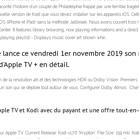
conte l’histoire d’un couple de Philadelphie frappé par une terrible tragé
uvelle version de Kodi que vous devez installer sur les appareils iOS. Cett
 iOS (iPhone et iPad) sans la méthode Jailbreak. Nous avons couvert troi
enter. It features library browsing, now playing informations and a direct
 playing playlist - Displays music cover art shown whe…
e lance ce vendredi 1er novembre 2019 son 
d'Apple TV + en détail.
de la résolution 4K et des technologies HDR ou Dolby Vision. Premiers
son qui se déploie tout autour de vous. Configurer Dolby Atmos . Chan
Apple TV et Kodi avec du payant et une offre tout-e
 your Apple TV. Current Release: Kodi v17.6 'Krypton'. File Size: 159 mb. 