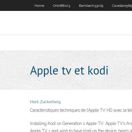
Home
Orlin88103
Bambach33109
Cavallaro56
Apple tv et kodi
Mark Zuckerberg
Caractéristiques techniques de l’Apple TV HD avec la tél
Installing Kodi on Generation 1 Apple TV: Apple TV’s fir
Apple TV 1 and wish to have Kodi on the device, here’s 