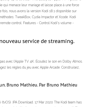
die qui menace leur mariage et laisse place à une force
e fois, nous avons la version Kodi 18.1 disponible sur
s méthodes: TweakBox, Cydia Impactor et Xcode. ‎Kodi
 remote control. Features - Control Kodi's volume -
nouveau service de streaming.
 pas avec l’Apple TV 4K. Écoutez le son en Dolby Atmos.
gez les règles du jeu avec Apple Arcade. Construisez,
n-un. Bruno Mathieu. Par Bruno Mathieu
Kodi (tvOS) .IPA Download. 17 Mar 2020 The Kodi team has