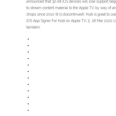
announced that 32-bit iOS devices will lose support beg
to stream content material to the Apple TV by way of an
shops since 2010 (it is discontinued(. Kodi is great t
iOS App Signer For Kodi on Apple TV; 5 18 Mar 2020 U
também