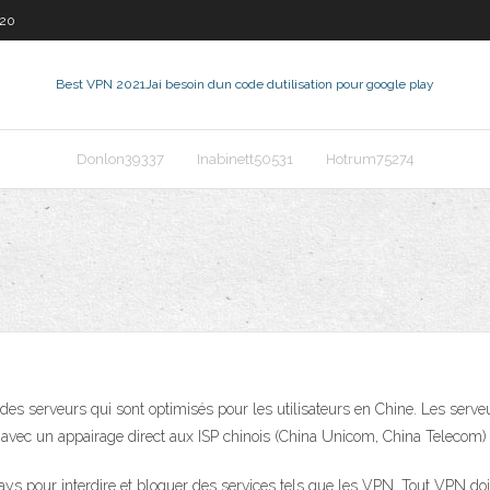
920
Best VPN 2021
Jai besoin dun code dutilisation pour google play
Donlon39337
Inabinett50531
Hotrum75274
des serveurs qui sont optimisés pour les utilisateurs en Chine. Les serv
 avec un appairage direct aux ISP chinois (China Unicom, China Telecom)
ays pour interdire et bloquer des services tels que les VPN. Tout VPN doi