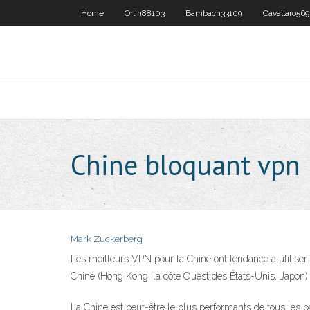
Home
Orlin88103
Bambach33109
Cavallaro56
Chine bloquant vpn
Mark Zuckerberg
Les meilleurs VPN pour la Chine ont tendance à utiliser 
Chine (Hong Kong, la côte Ouest des États-Unis, Japon)
La Chine est peut-être le plus performants de tous les p