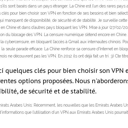
s’ils sont basés dans un pays étranger. La Chine est l’un des rares pays a
lés pour bien choisir son VPN en fonction de ses besoins et bien sélectio
 manquent de disponibilité, de sécurité et de stabilité. Je surveille cette 
nne en Chine et dans d’autres pays bloquant les VPN. Mise à jour (27/02/
ication du blocage des VPN. La censure numérique s’étend encore en Chine
 la cybercensure, en bloquant l’accès à Gmail aux internautes chinois. P
à la seule parade efficace. La Chine renforce sa censure d'Internet en blo
nois ne découvrent pas les VPN. En 2012 ils ont déjà fait un tri. 3) Cte t
i quelques clés pour bien choisir son VPN e
férentes options proposées. Nous n'aborderon
lité, de sécurité et de stabilité.
mirats Arabes Unis: Récemment, les nouvelles que les Emirats Arabes Unis
 d’informations que l’utilisation d’un VPN aux Emirats Arabes Unis pourr