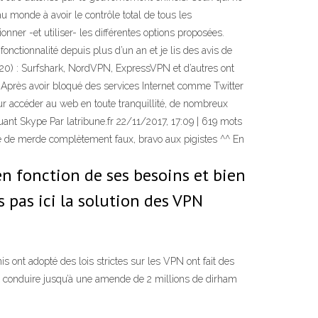
u monde à avoir le contrôle total de tous les
nner -et utiliser- les différentes options proposées.
fonctionnalité depuis plus d’un an et je lis des avis de
2020) : Surfshark, NordVPN, ExpressVPN et d’autres ont
. Après avoir bloqué des services Internet comme Twitter
our accéder au web en toute tranquillité, de nombreux
quant Skype Par latribune.fr 22/11/2017, 17:09 | 619 mots
itre de merde complètement faux, bravo aux pigistes ^^ En
n fonction de ses besoins et bien
s pas ici la solution des VPN
 ont adopté des lois strictes sur les VPN ont fait des
ait conduire jusqu’à une amende de 2 millions de dirham