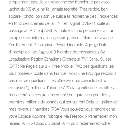
simplement pas. J’ai en revanche osé franchir le pas avec
l’achat du XS et je ne l’ai jamais regretté. Très rapide, bon
appareil photo, bon son Je suis a la recherche des Frequences
en Mhz des chaines de la TNT en signal DVB-T2 suite au
passage au HD le 4 Avril. Si toute fois une personne avait un
recap de ces informations je suis preneur. Merci par avance.
Cordialement. Titou. piwu. Regard incrusté. Age: 57 Date
d'inscription : 20/09/2008 Nombre de messages: 562
Localisation: Région Echallens Opérateur TV: Canal Suisse
(OTT) Re Page 1 sur 2 - [Free Mobile] FAQ des questions les
plus posées - posté dans France : Voici une FAQ qui répond à
pas mal de questions : Les offresEn quoi consiste l'offre
exclusive "3 millions d'abonnés" ?Cela signifie que les offres
mobile présentées au lancement sont garanties pour les 3
premiers millions d’abonnés qui souscriront.Dois-je justifier de
mes revenus financiers (RSA Vous pouvez vous rendre dans
votre Espace Abonné, rubrique Ma Freebox > Paramétrer mon
réseau WiFi > Choix du canal WiFi puis redémarrez votre