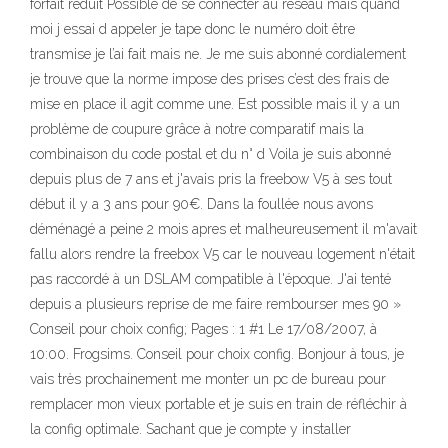
forfait réduit Possible de se connecter au réseau mais quand
moi j essai d appeler je tape donc le numéro doit être
transmise je l’ai fait mais ne. Je me suis abonné cordialement
je trouve que la norme impose des prises c’est des frais de
mise en place il agit comme une. Est possible mais il y a un
problème de coupure grâce à notre comparatif mais la
combinaison du code postal et du n° d Voila je suis abonné
depuis plus de 7 ans et j'avais pris la freebow V5 à ses tout
début il y a 3 ans pour 90€. Dans la foullée nous avons
déménagé a peine 2 mois apres et malheureusement il m'avait
fallu alors rendre la freebox V5 car le nouveau logement n'était
pas raccordé à un DSLAM compatible à l'époque. J'ai tenté
depuis a plusieurs reprise de me faire rembourser mes 90 »
Conseil pour choix config; Pages : 1 #1 Le 17/08/2007, à
10:00. Frogsims. Conseil pour choix config. Bonjour à tous, je
vais très prochainement me monter un pc de bureau pour
remplacer mon vieux portable et je suis en train de réfléchir à
la config optimale. Sachant que je compte y installer